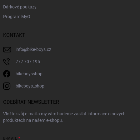
Dárkové poukazy
Program MyO
KONTAKT
info
@
bike-boys.cz
777 707 195
bikeboysshop
bikeboys_shop
ODEBÍRAT NEWSLETTER
Vložte svůj e-mail a my vám budeme zasílat informace o nových
produktech na našem e-shopu.
E-MAIL