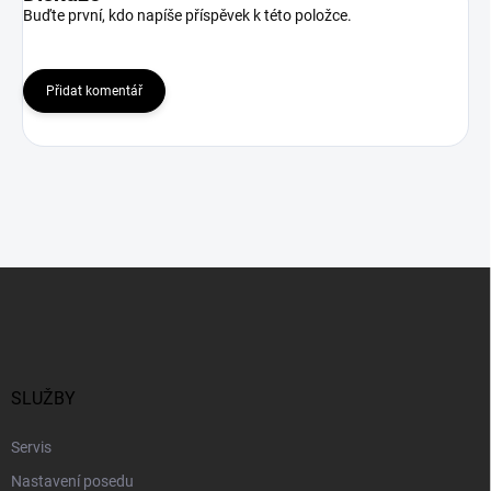
Buďte první, kdo napíše příspěvek k této položce.
Přidat komentář
Z
á
p
a
t
í
SLUŽBY
Servis
Nastavení posedu