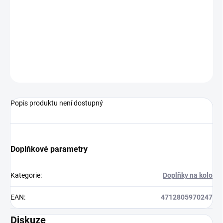
Maximálně kompaktní a skladná sada na opravu duše v tenké
polypropylenové brašničce. Obsahuje šest samolepících záplat,
jednu vnitřní záplatu a plíšek na zdrsnění povrchu.
ZEPTAT SE
HLÍDAT
Popis produktu není dostupný
Doplňkové parametry
Kategorie
:
Doplňky na kolo
EAN
:
4712805970247
Diskuze