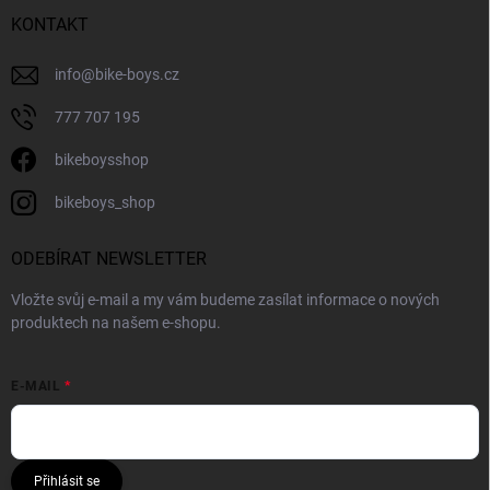
KONTAKT
info
@
bike-boys.cz
777 707 195
bikeboysshop
bikeboys_shop
ODEBÍRAT NEWSLETTER
Vložte svůj e-mail a my vám budeme zasílat informace o nových
produktech na našem e-shopu.
E-MAIL
Přihlásit se