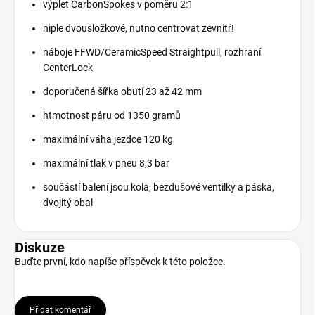
výplet CarbonSpokes v poměru 2:1
niple dvousložkové, nutno centrovat zevnitř!
náboje FFWD/CeramicSpeed Straightpull, rozhraní
CenterLock
doporučená šířka obutí 23 až 42 mm
htmotnost páru od 1350 gramů
maximální váha jezdce 120 kg
maximální tlak v pneu 8,3 bar
součástí balení jsou kola, bezdušové ventilky a páska,
dvojitý obal
Diskuze
Buďte první, kdo napíše příspěvek k této položce.
Přidat komentář