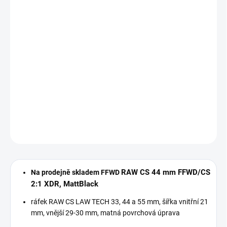
speciální přírubu pro hlavičky karbonových drátů, odlehčený ořech
a celková kvalita náboje je na úrovni švýcarského DT Swiss, včetně
jejich star-ratchet systému.
Výplet je tvořen karbonovými dráty té nejvyšší kvality, které mají
pevnost v tahu minimálně 2000N (nejlepší ocelové dráty mívají
kolem 1600N). Drát je upnutý pomocí dvousložkového niple, takže
je vyměnitelný a servisovatelný. Počet drátů byl záměrně snížen z
24 na 21, protože výplet tak vykazuje mnohem lepší vlastnosti a
lépe tlumí vibrace při zachování nekompromisní tuhosti.
DETAILNÍ INFORMACE
ZEPTAT SE
HLÍDAT
RAW CS 44 mm FFWD/CS
Na prodejně skladem FFWD
2:1 XDR, MattBlack
ráfek RAW CS LAW TECH 33, 44 a 55 mm, šířka vnitřní 21
mm, vnější 29-30 mm, matná povrchová úprava