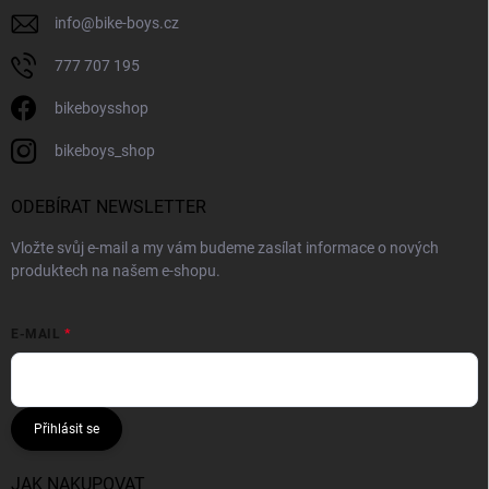
info
@
bike-boys.cz
777 707 195
bikeboysshop
bikeboys_shop
ODEBÍRAT NEWSLETTER
Vložte svůj e-mail a my vám budeme zasílat informace o nových
produktech na našem e-shopu.
E-MAIL
Přihlásit se
JAK NAKUPOVAT