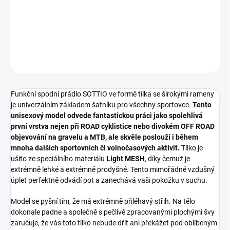
síťovaný materiál a ploché švy zaručují suchý a nedráždivý pocit
po celý den.
DETAILNÍ INFORMACE
ZEPTAT SE
HLÍDAT
Funkční spodní prádlo SOTTIO ve formě tílka se širokými rameny
je univerzálním základem šatníku pro všechny sportovce.
Tento
unisexový model odvede fantastickou práci jako spolehlivá
první vrstva nejen při ROAD cyklistice nebo divokém OFF ROAD
objevování na gravelu a MTB, ale skvěle poslouží i během
mnoha dalších sportovních či volnočasových aktivit.
Tílko je
ušito ze speciálního materiálu
Light MESH
, díky čemuž je
extrémně lehké a extrémně prodyšné. Tento mimořádně vzdušný
úplet perfektně odvádí pot a zanechává vaši pokožku v suchu.
Model se pyšní tím, že má extrémně přiléhavý střih. Na tělo
dokonale padne a společně s pečlivě zpracovanými plochými švy
zaručuje, že vás toto tílko nebude dřít ani překážet pod oblíbeným