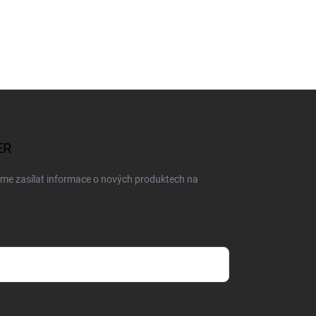
ER
eme zasílat informace o nových produktech na