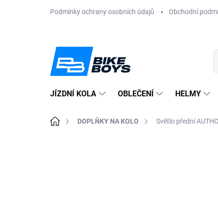
Přejít
Podmínky ochrany osobních údajů
Obchodní podm
na
obsah
JÍZDNÍ KOLA
OBLEČENÍ
HELMY
Domů
DOPLŇKY NA KOLO
Světlo přední AUTHO
ZNAČKA:
AUTHOR