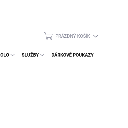
PRÁZDNÝ KOŠÍK
NÁKUPNÍ
KOŠÍK
KOLO
SLUŽBY
DÁRKOVÉ POUKAZY
KONTAKT