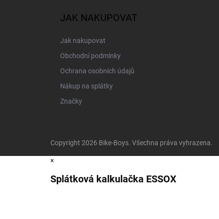
JAK NAKUPOVAT
Jak nakupovat
Obchodní podmínky
Ochrana osobních údajů
Nákup na splátky
Značky
Copyright 2026
Bike-Boys
. Všechna práva vyhrazena.
×
Splátková kalkulačka ESSOX