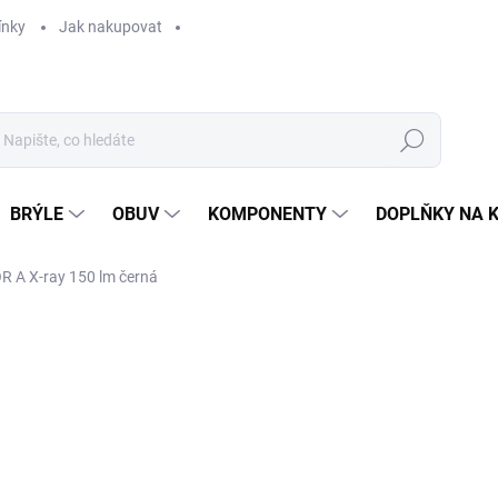
ínky
Jak nakupovat
Hledat
BRÝLE
OBUV
KOMPONENTY
DOPLŇKY NA 
R A X-ray 150 lm černá
299 Kč
Měrná
SKLADEM
cena: