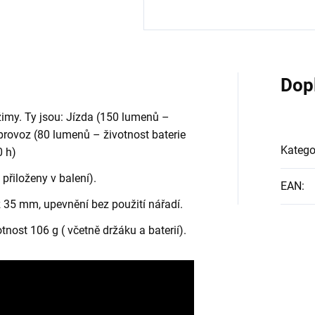
Dop
žimy. Ty jsou: Jízda (150 lumenů –
 provoz (80 lumenů – životnost baterie
Katego
0 h)
přiloženy v balení).
EAN
:
ž 35 mm, upevnění bez použití nářadí.
nost 106 g ( včetně držáku a baterií).