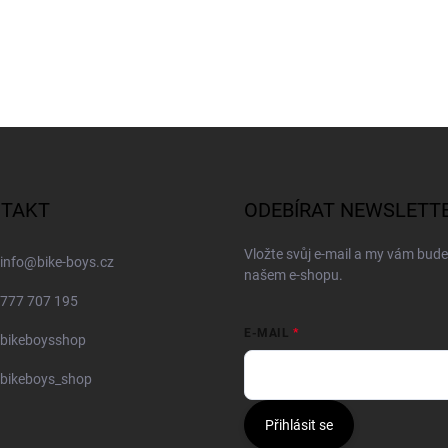
TAKT
ODEBÍRAT NEWSLETT
Vložte svůj e-mail a my vám bud
info
@
bike-boys.cz
našem e-shopu.
777 707 195
E-MAIL
bikeboysshop
bikeboys_shop
Přihlásit se