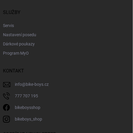
t
í
SLUŽBY
Servis
Nastavení posedu
Dárkové poukazy
Program MyO
KONTAKT
info
@
bike-boys.cz
777 707 195
bikeboysshop
bikeboys_shop