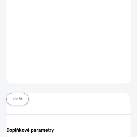
−
+
Přidat do košíku
Pánské triko Berici je vyrobeno z recyklovaného materiálu
vyrobeného z PET lahví (74% recyklovaný polyester, 18% tencel,
5% elastan). Recyklovaný materiál je plně funkční a velmi příjemný
na nošení. Berici je triko vhodné nejen na kolo, ale i na běžné
nošení.
DETAILNÍ INFORMACE
ZEPTAT SE
HLÍDAT
Uložit
Doplňkové parametry