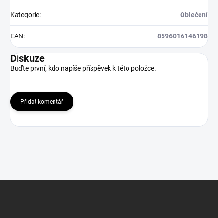
Kategorie
:
Oblečení
EAN
:
8596016146198
Diskuze
Buďte první, kdo napíše příspěvek k této položce.
Přidat komentář
Z
á
p
a