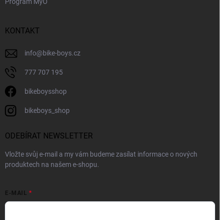
Program MyO
KONTAKT
info
@
bike-boys.cz
777 707 195
bikeboysshop
bikeboys_shop
ODEBÍRAT NEWSLETTER
Vložte svůj e-mail a my vám budeme zasílat informace o nových
produktech na našem e-shopu.
E-MAIL