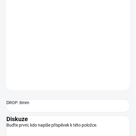
−
+
Přidat do košíku
Použití:
univerzální zimní rukavice na běžky, cyklistiku, turistiku
Hřbet:
větru a voděodolný materiál Aerotex
Dlaň:
syntetická kůže, výztuhy z přírodní kůže
DETAILNÍ INFORMACE
ZEPTAT SE
HLÍDAT
DROP: 8mm
Diskuze
Buďte první, kdo napíše příspěvek k této položce.