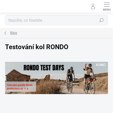
Přejít
na
obsah
Hledat
Blog
Testování kol RONDO