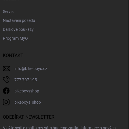
Servis
Nastavení posedu
Dárkové poukazy
Program MyO
KONTAKT
info
@
bike-boys.cz
777 707 195
bikeboysshop
bikeboys_shop
ODEBÍRAT NEWSLETTER
Vložte svůj e-mail a my vám budeme zasílat informace o nových