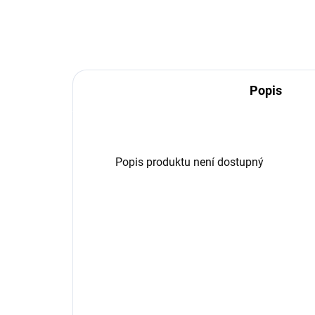
hrotyVLOŽKA materiál EVAVÁHA
tka
325 g
Ecos
Popis
Popis produktu není dostupný