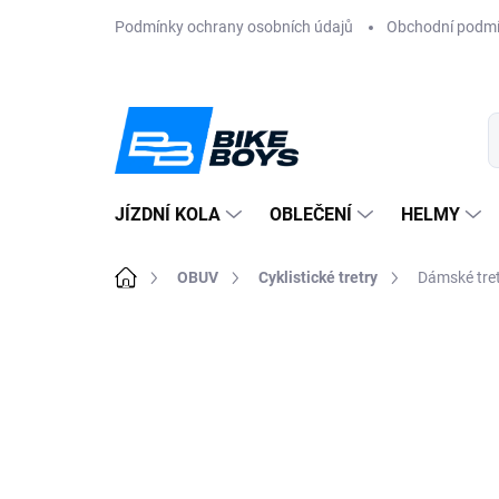
Přejít
Podmínky ochrany osobních údajů
Obchodní podm
na
obsah
JÍZDNÍ KOLA
OBLEČENÍ
HELMY
Domů
OBUV
Cyklistické tretry
Dámské tre
ZNAČKA:
GIRO