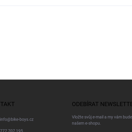
TAKT
ODEBÍRAT NEWSLETT
Vložte svůj e-mail a my vám bud
info
@
bike-boys.cz
našem e-shopu.
777 707 195