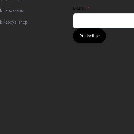
E-MAIL
bikeboysshop
bikeboys_shop
Přihlásit se