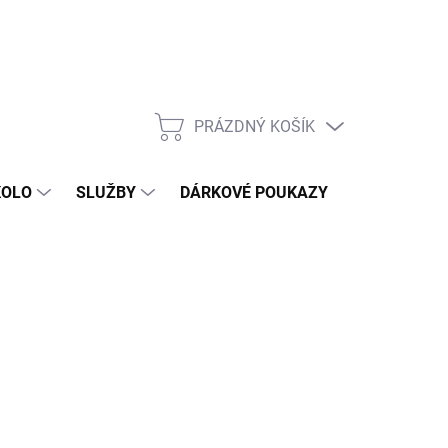
PRÁZDNÝ KOŠÍK
NÁKUPNÍ
KOŠÍK
KOLO
SLUŽBY
DÁRKOVÉ POUKAZY
KONTAKT
 Kč