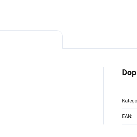
ničkyPODRÁŽKA Vibram®
materiál EVA s antibakteriální
tep,...
úpravou...
Dop
Katego
EAN
: