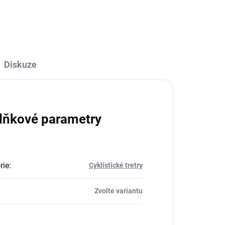
(vyměnitelná) N-1PODRÁŽKA
nylon a guma, možno doplnit...
Diskuze
lňkové parametry
rie
:
Cyklistické tretry
Zvolte variantu