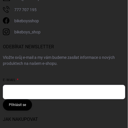
777 707 195
bikeboysshop
bikeboys_shop
ODEBÍRAT NEWSLETTER
Vložte svůj e-mail a my vám budeme zasílat informace o nových
produktech na našem e-shopu.
E-MAIL
Přihlásit se
JAK NAKUPOVAT