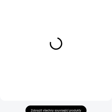
SKLADEM
SKLADEM
Dámské tretry GIRO
Dámské tretry GIRO
WHYND stříbrno/růžové
PETRA VR šedé
1 790 Kč
1 790 Kč
POUŽITÍ MTB, město,
POUŽITÍ MTBSVRŠEK vysoce
spinningSVRŠEK lehké a
kvalitní prodyšné syntetické
prodyšné mikrovlákno, tkaničky a
vlákno, tkaničky s protikluznou
pásek na suchý zipPODRÁŽKA
úpravou, jazyk s poutkem na
EVA a gumové nášlapné
tkaničkyPODRÁŽKA Vibram®
zónyVÁHA 325 g
Ecostep,...
Zobrazit všechny související produkty