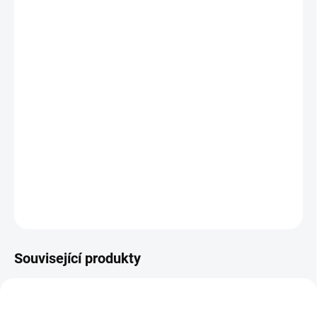
−
+
Přidat do košíku
POUŽITÍ MTB
SVRŠEK vysoce kvalitní prodyšné mikrovlákno, 2 pásky na suchý
zip, 1 přezka (vyměnitelná) N-1
PODRÁŽKA nylon a guma, možno doplnit ocelové hroty
VLOŽKA materiál EVA s antibakteriální úpravou Aegis®
VÁHA 375 g
ZEPTAT SE
HLÍDAT
Související produkty
7042292
7058437