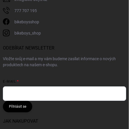
777 707 195
bikeboysshop
bikeboys_shop
ODEBÍRAT NEWSLETTER
Vložte svůj e-mail a my vám budeme zasílat informace o nových
produktech na našem e-shopu.
E-MAIL
Přihlásit se
JAK NAKUPOVAT