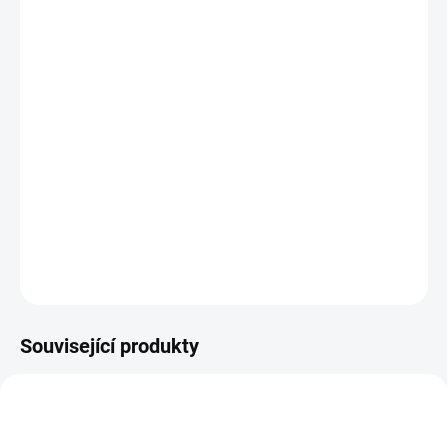
−
+
Přidat do košíku
POUŽITÍ silnice
SVRŠEK vysoce kvalitní prodyšné syntetické vlákno, 3 pásky na
suchý zip
PODRÁŽKA Nylon
VLOŽKA materiál EVA s antibakteriální úpravou Aegis®
VÁHA 290 g
ZEPTAT SE
HLÍDAT
Související produkty
7051669
7068376