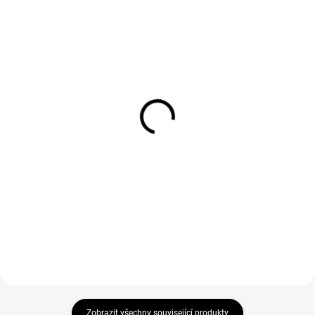
SKLADEM
SKLADEM
Cyklistické MTB tretry
Cyklistické tretry GIRO
GIRO HERRADURO černé
PRIVATEER R
šedo/oranžové
1 590 Kč
2 390 Kč
POUŽITÍ MTBSVRŠEK vysoce
kvalitní syntetické vlákno, 3 pásky
POUŽITÍ MTBSVRŠEK vysoce
na suchý zipPODRÁŽKA Nylon,
kvalitní prodyšné mikrovlákno, 2
možno doplnit ocelové
pásky na suchý zip, 1 přezka
hrotyVLOŽKA materiál EVAVÁHA
(vyměnitelná) N-1PODRÁŽKA
325 g
nylon a guma, možno doplnit...
Zobrazit všechny související produkty